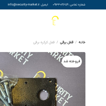
شماره تماس:
09133021659
ایمیل:
info@security-market.ir
خانه
قفل برقی
قفل کرکره برقی
فروخته شد